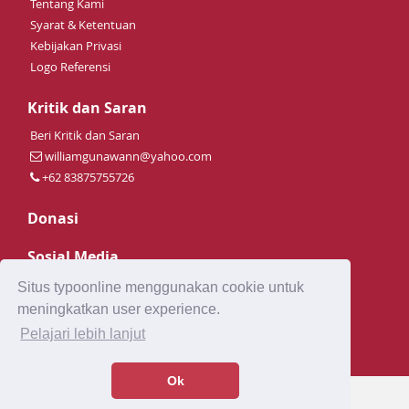
Tentang Kami
Syarat & Ketentuan
Kebijakan Privasi
Logo Referensi
Kritik dan Saran
Beri Kritik dan Saran
williamgunawann@yahoo.com
+62 83875755726
Donasi
Sosial Media
Situs typoonline menggunakan cookie untuk
meningkatkan user experience.
Pelajari lebih lanjut
Copyright © Media Revolution Group 2016
Ok
Database KBBI merupakan Hak Cipta Badan Pengembangan dan